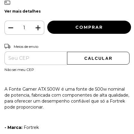
Ver mais detalhes
ALTERAR CEP
Entregas para o CEP:
Meios de envio
CALCULAR
Não sei meu CEP
A Fonte Gamer ATX 500W é uma fonte de 500w nominal
de potencia, fabricada com componentes de alta qualidade,
para oferecer um desempenho confiável que só a Fortrek
pode proporcionar.
- Marca:
Fortrek