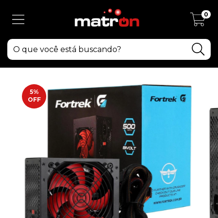
0
5
%
OFF