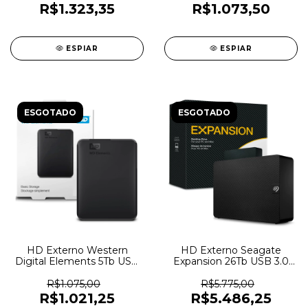
R$1.323,35
R$1.073,50
ESPIAR
ESPIAR
ESGOTADO
ESGOTADO
HD Externo Western
HD Externo Seagate
Digital Elements 5Tb USB
Expansion 26Tb USB 3.0
3.2 - WDBU6Y0050BBK -
Com Fonte -
7214
STKP26000400 - 7091
R$1.075,00
R$5.775,00
R$1.021,25
R$5.486,25