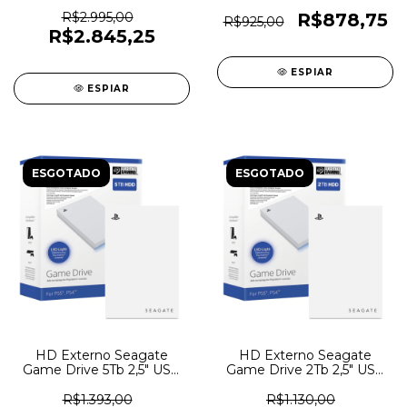
3.2Com Fonte -
3.0 Xbox Preto -
WDBBGB0180HBK-
STKX2000400 - 7217
R$2.995,00
R$878,75
R$925,00
NESN - 7219
R$2.845,25
ESPIAR
ESPIAR
ESGOTADO
ESGOTADO
HD Externo Seagate
HD Externo Seagate
Game Drive 5Tb 2,5" USB
Game Drive 2Tb 2,5" USB
3.0 Playsation Branco -
3.0 Playsation Branco -
STLV5000100 - 7216
STLV2000101 - 7215
R$1.393,00
R$1.130,00