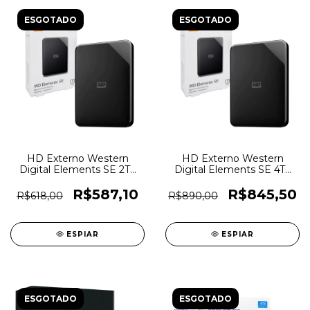
ESGOTADO
ESGOTADO
HD Externo Western
HD Externo Western
Digital Elements SE 2Tb
Digital Elements SE 4Tb
USB 3.0 -
USB 3.0 -
WDBEPK0020BBK - 6301
WDBJRT0040BBK - 6158
R$587,10
R$845,50
R$618,00
R$890,00
ESPIAR
ESPIAR
ESGOTADO
ESGOTADO