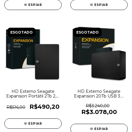
ESPIAR
ESPIAR
ESGOTADO
ESGOTADO
HD Externo Seagate
HD Externo Seagate
Expansion Portátil 2Tb 2,5"
Expansion 20Tb USB 3.0
USB 3.0 - STKM2000400 -
Com Fonte -
1218
STKP20000400 - 6420
R$490,20
R$3.240,00
R$516,00
R$3.078,00
ESPIAR
ESPIAR