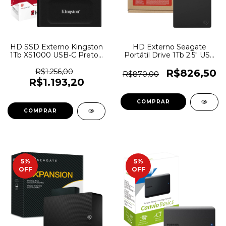
HD SSD Externo Kingston
HD Externo Seagate
1Tb XS1000 USB-C Preto -
Portátil Drive 1Tb 2.5" USB
SXS1000/1000G - 7018
3.0 - STGX1000400 - 6424
R$1.256,00
R$826,50
R$870,00
R$1.193,20
5
%
5
%
OFF
OFF