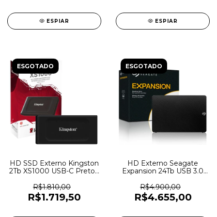
ESPIAR
ESPIAR
ESGOTADO
ESGOTADO
HD SSD Externo Kingston
HD Externo Seagate
2Tb XS1000 USB-C Preto -
Expansion 24Tb USB 3.0
SXS1000/2000G - 6964
Com Fonte -
STKP24000400 - 6663
R$1.810,00
R$4.900,00
R$1.719,50
R$4.655,00