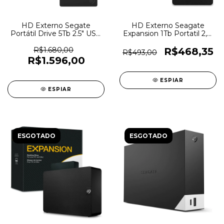
HD Externo Segate
HD Externo Seagate
Portátil Drive 5Tb 2.5" USB
Expansion 1Tb Portatil 2,5"
3.0 - STGX5000400 - 6376
USB 3.0 - STKM1000400 -
0394
R$1.680,00
R$468,35
R$493,00
R$1.596,00
ESPIAR
ESPIAR
ESGOTADO
ESGOTADO