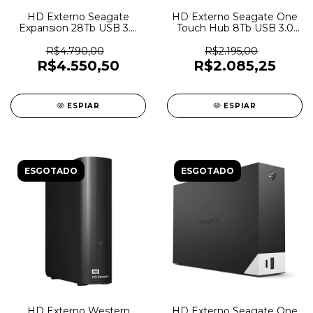
HD Externo Seagate
HD Externo Seagate One
Expansion 28Tb USB 3.0
Touch Hub 8Tb USB 3.0
Com Fonte -
Com Fonte -
STKP28000400 - 7619
STLC8000400 - 7429
R$4.790,00
R$2.195,00
R$4.550,50
R$2.085,25
ESPIAR
ESPIAR
ESGOTADO
ESGOTADO
HD Externo Western
HD Externo Seagate One