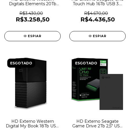
Digitals Elements 20Tb
Touch Hub 16Tb USB 3.0
USB 3.2 Com Fonte -
Com Fonte -
WDBWLG0200HBK-XB -
STLC16000400 - 7430
R$3.430,00
R$4.670,00
7283
R$3.258,50
R$4.436,50
ESPIAR
ESPIAR
ESGOTADO
ESGOTADO
HD Externo Western
HD Externo Seagate
Digital My Book 18Tb USB
Game Drive 2Tb 2,5" USB