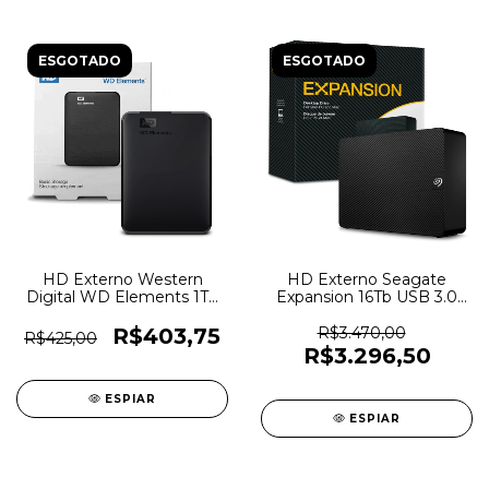
ESGOTADO
ESGOTADO
HD Externo Western
HD Externo Seagate
Digital WD Elements 1Tb
Expansion 16Tb USB 3.0
USB 3.0 -
Com Fonte -
WDBUZG0010BBK-
STKP16000400 - 3293
R$403,75
R$3.470,00
R$425,00
WESN - 5258
R$3.296,50
ESPIAR
ESPIAR