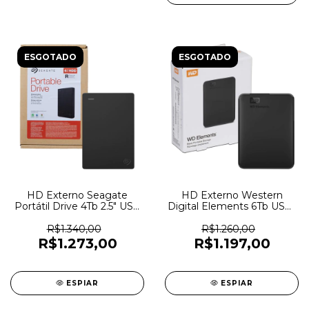
ESGOTADO
ESGOTADO
HD Externo Seagate
HD Externo Western
Portátil Drive 4Tb 2.5" USB
Digital Elements 6Tb USB-
3.0 - STGX4000400 - 6418
C 3.2 -
WDBHJS0060BBK-
R$1.340,00
R$1.260,00
WESN - 6416
R$1.273,00
R$1.197,00
ESPIAR
ESPIAR