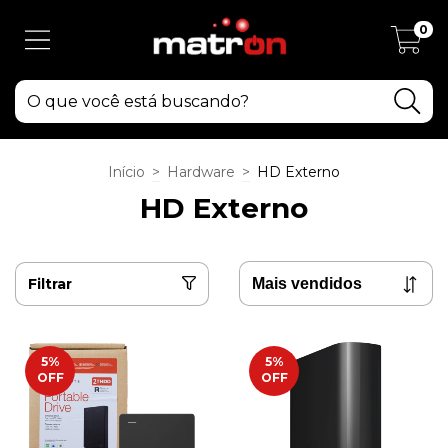
0
Início
>
Hardware
>
HD Externo
HD Externo
Filtrar
5
%
5
%
OFF
OFF