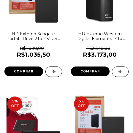
HD Externo Seagate
HD Externo Western
Portátil Drive 2Tb 2.5" USB
Digital Elements 14Tb
3.0 - STGX2000400 - 6397
USB 3.2 Com Fonte -
WDBWLG0140HBK -
R$1.090,00
R$3.340,00
7218
R$1.035,50
R$3.173,00
5
%
5
%
OFF
OFF