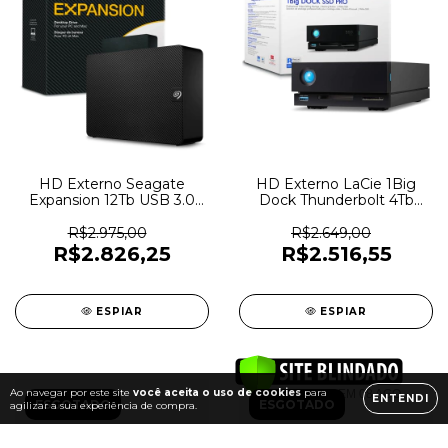
HD Externo Seagate
HD Externo LaCie 1Big
Expansion 12Tb USB 3.0
Dock Thunderbolt 4Tb
Com Fonte -
USB 3.0 e USB-C DP 1,4 -
STKP12000400 - 6121
STHS4000800 - 3607
R$2.975,00
R$2.649,00
R$2.826,25
R$2.516,55
ESPIAR
ESPIAR
Ao navegar por este site
você aceita o uso de cookies
para
ENTENDI
ESGOTADO
ESGOTADO
agilizar a sua experiência de compra.