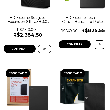
HD Externo Seagate
HD Externo Toshiba
Expansion 8Tb USB 3.0
Canvio Basics 1Tb Preto
Com Fonte -
USB 3.0 2,5 -
STKP8000400 - 2029
HDTB510XK3AA - 5973
R$2.510,00
R$825,55
R$869,00
R$2.384,50
ESGOTADO
ESGOTADO