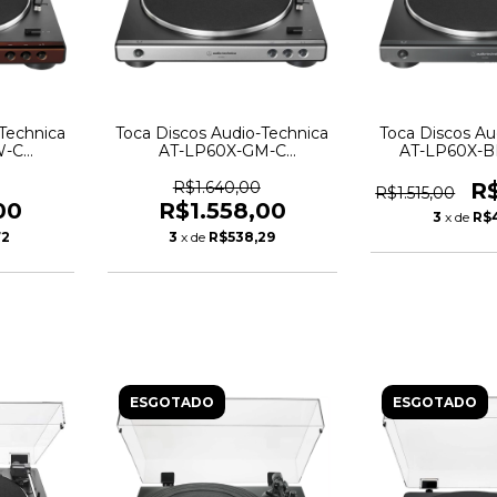
Technica
Toca Discos Audio-Technica
Toca Discos Au
W-C
AT-LP60X-GM-C
AT-LP60X-BK
m - AT-
Automático Prata - AT-
6167
LP60X-GM-C - 6166
R$1.640,00
R$
R$1.515,00
00
R$1.558,00
3
x de
R$
72
3
x de
R$538,29
ESGOTADO
ESGOTADO