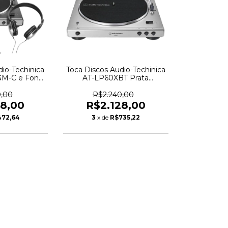
dio-Techinica
Toca Discos Audio-Techinica
M-C e Fone
AT-LP60XBT Prata
-250AV Prata
Bluetooth - AT-LP60XBT-
28
SV-C - 6221
0,00
R$2.240,00
68,00
R$2.128,00
72,64
3
x de
R$735,22