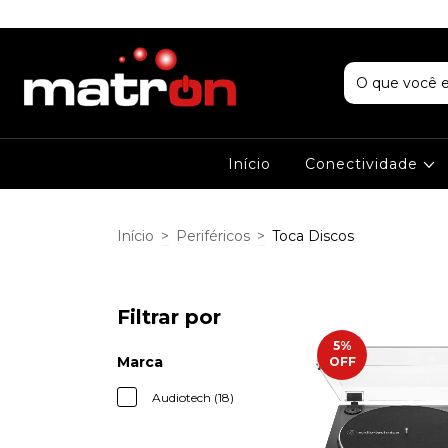
Início
Conectividade
Início
>
Periféricos
>
Toca Discos
Filtrar por
5
%
Marca
OFF
Audiotech (18)