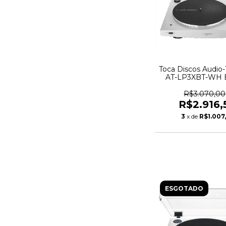
Toca Discos Audio-
AT-LP3XBT-WH 
Bluetooth - 6
R$3.070,00
R$2.916,
3
x de
R$1.007
ESGOTADO