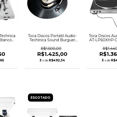
Technica
Toca Discos Portátil Audio-
Toca Discos Au
Branco
Techinica Sound Burguer
AT-LP60XHP-G
482
Bluetooth - AT-SB727-BK -
de Ouvido ATH
6401
- 63
R$1.500,00
R$1.44
50
R$1.425,00
R$1.3
,65
3
x de
R$492,34
3
x de
R$4
ESGOTADO