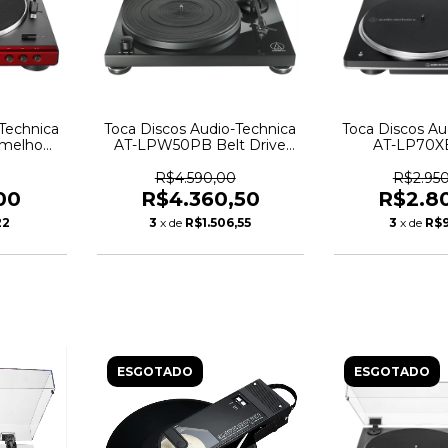
Technica
Toca Discos Audio-Technica
Toca Discos Au
rmelho
AT-LPW50PB Belt Drive
AT-LP70X
P60XBT-
Preto - 6915
Bluetooth Pre
7
657
R$4.590,00
R$2.95
00
R$4.360,50
R$2.8
22
3
x de
R$1.506,55
3
x de
R$
ESGOTADO
ESGOTADO