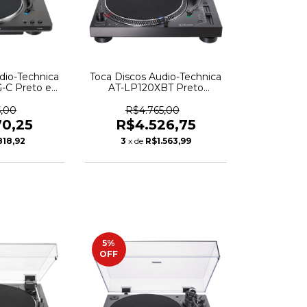
dio-Technica
Toca Discos Audio-Technica
-C Preto e
AT-LP120XBT Preto
 6572
Bluetooth - AT-LP120XBT-
USB-BK-C - 5949
5,00
R$4.765,00
70,25
R$4.526,75
818,92
3
x de
R$1.563,99
5
%
OFF