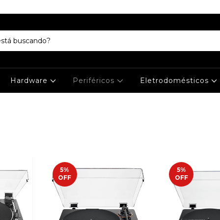
Hardware
Periféricos
Eletrodomésticos
5
%
5
%
OFF
OFF