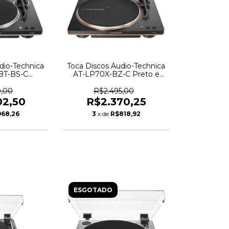
dio-Technica
Toca Discos Audio-Technica
BT-BS-C
AT-LP70X-BZ-C Preto e
to e Cinza -
Bronze - 6571
4
0,00
R$2.495,00
02,50
R$2.370,25
968,26
3
x de
R$818,92
ESGOTADO