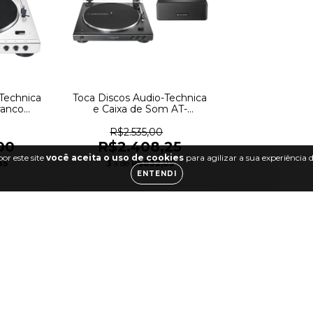
Technica
Toca Discos Audio-Technica
ranco
e Caixa de Som AT-
P60XBT-
LP60XSPBT-BK Bluetooth -
8
5772
R$2.535,00
00
R$2.408,25
or este site
você aceita o uso de cookies
para agilizar a sua experiência
35
3
x de
R$832,05
ENTENDI