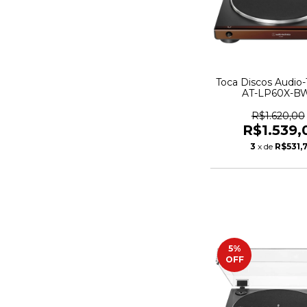
Toca Discos Audio-
AT-LP60X-B
Automático Marro
LP60X-BW-C - 
R$1.620,00
R$1.539,
3
x de
R$531,
5
%
OFF