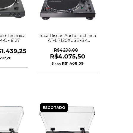
dio-Technica
Toca Discos Audio-Technica
-C - 6127
AT-LP120XUSB-BK
Analógico e USB - 5773
1.439,25
R$4.290,00
R$4.075,50
497,26
3
x de
R$1.408,09
ESGOTADO