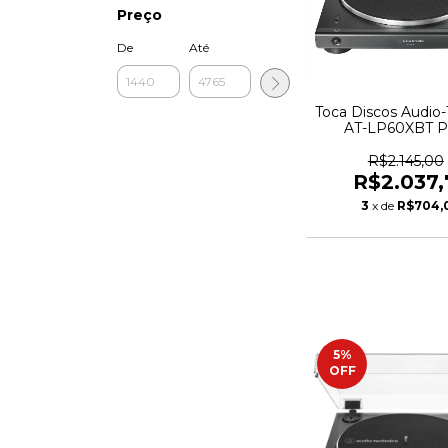
Preço
De
Até
Toca Discos Audio-
AT-LP60XBT P
Bluetooth - 5
R$2.145,00
R$2.037,
3
x de
R$704,
5
%
OFF