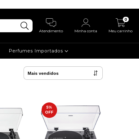
0
Atendimento
Minha conta
Meu carrinho
Perfumes Importados
5
%
OFF