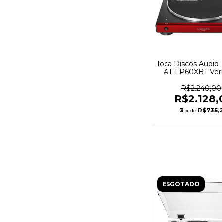
Toca Discos Audio-
AT-LP60XBT Ve
Bluetooth - AT-L
RD-C - 587
R$2.240,00
R$2.128,
3
x de
R$735,
ESGOTADO