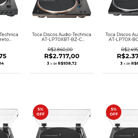
Technica
Toca Discos Audio-Technica
Toca Discos Au
reto
AT-LP70XBT-BZ-C
AT-LP70X-BG
771
Bluetooth Preto e Bronze -
Cinza -
6573
R$2.860,00
R$2.49
75
R$2.717,00
R$2.3
04
3
x de
R$938,72
3
x de
R$
5
%
5
%
OFF
OFF