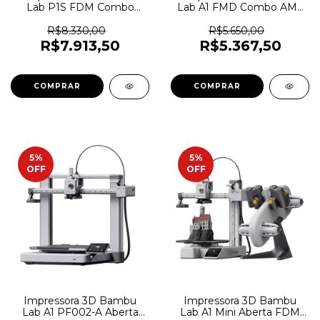
Lab P1S FDM Combo
Lab A1 FMD Combo AMS
AMS - 7026
Lite (256x256x256) -
PF002-A+SA005 - 6842
R$8.330,00
R$5.650,00
R$7.913,50
R$5.367,50
5
%
5
%
OFF
OFF
Impressora 3D Bambu
Impressora 3D Bambu
Lab A1 PF002-A Aberta
Lab A1 Mini Aberta FDM