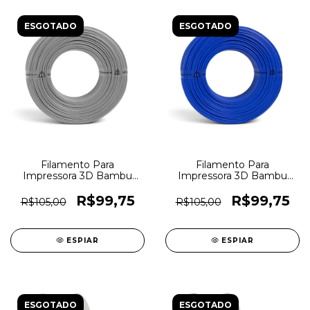
ESGOTADO
ESGOTADO
Filamento Para
Filamento Para
Impressora 3D Bambu
Impressora 3D Bambu
Lab PLA Lite 1,75mm
Lab PLA Lite 1,75mm Azul
Cinza (Sem Carretel) -
(Sem Carretel) - 7297
R$99,75
R$99,75
R$105,00
R$105,00
7298
ESPIAR
ESPIAR
ESGOTADO
ESGOTADO