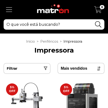
0
Início
>
Periféricos
>
Impressora
Impressora
Filtrar
5
%
5
%
OFF
OFF