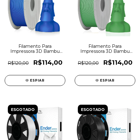
Filamento Para
Filamento Para
Impressora 3D Bambu
Impressora 3D Bambu
Lab PLA Lite 1,75mm Azul
Lab PLA Lite 1,75mm
- 7293
Verde - 7290
R$114,00
R$114,00
R$120,00
R$120,00
ESPIAR
ESPIAR
ESGOTADO
ESGOTADO