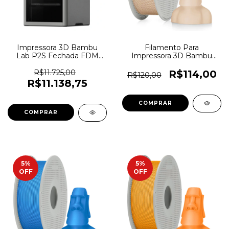
Impressora 3D Bambu
Filamento Para
Lab P2S Fechada FDM
Impressora 3D Bambu
Combo AMS - 7822
Lab PLA Lite 1,75mm
Bege Matte - 7295
R$11.725,00
R$114,00
R$120,00
R$11.138,75
5
%
5
%
OFF
OFF