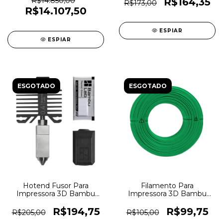
Branco - 7681
R$14.850,00
R$164,35
R$173,00
R$14.107,50
ESPIAR
ESPIAR
ESGOTADO
ESGOTADO
Hotend Fusor Para
Filamento Para
Impressora 3D Bambu
Impressora 3D Bambu
Lab 4mm em Aço
Lab PLA Lite 1,75mm
Temperado Para P1/X1 -
Verde (Sem Carretel) -
R$194,75
R$99,75
R$205,00
R$105,00
FAH001-N-1 - 7679
7524