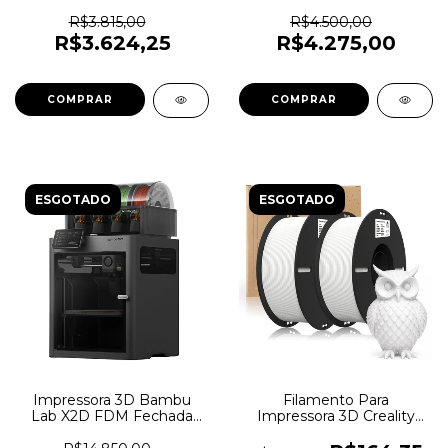
FDM (256x256x256) - 6841
Combo AMS
(180x180x180) - 6840
R$3.815,00
R$4.500,00
R$3.624,25
R$4.275,00
ESGOTADO
ESGOTADO
Impressora 3D Bambu
Filamento Para
Lab X2D FDM Fechada
Impressora 3D Creality
Combo AMS - 7898
Ender 1,75mm PLA 2Kg