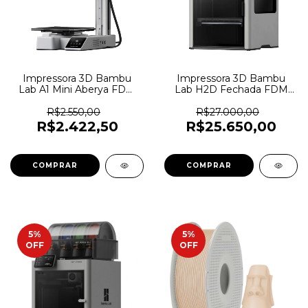
Impressora 3D Bambu
Impressora 3D Bambu
Lab A1 Mini Aberya FDM
Lab H2D Fechada FDM
(180x180x180) - 7167
Combo AMS - 7344
R$2.550,00
R$27.000,00
R$2.422,50
R$25.650,00
5
%
5
%
OFF
OFF