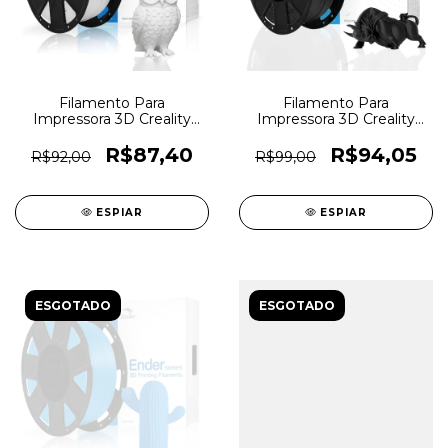
Filamento Para
Filamento Para
Impressora 3D Creality
Impressora 3D Creality
Ender PLA 1,75mm
Ender PLA 1,75mm Preto
Branco - 7264
- 7263
R$87,40
R$94,05
R$92,00
R$99,00
ESPIAR
ESPIAR
ESGOTADO
ESGOTADO