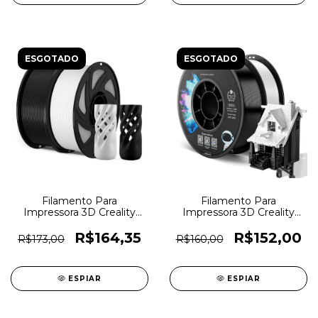
ESGOTADO
ESGOTADO
Filamento Para
Filamento Para
Impressora 3D Creality
Impressora 3D Creality
Ender PLA Preto e Branco
CR-PETG 1,75mm Preto e
- 7373
Branco - 7585
R$164,35
R$152,00
R$173,00
R$160,00
ESPIAR
ESPIAR