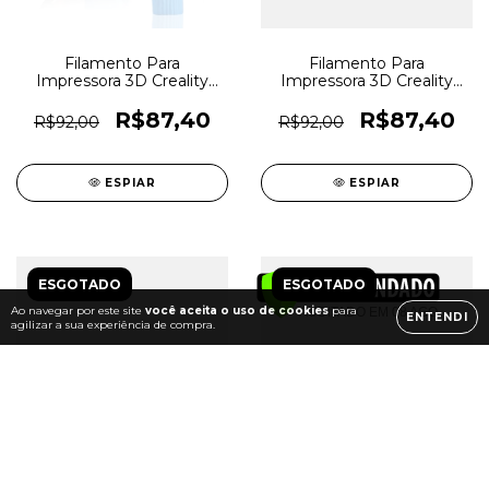
Filamento Para
Filamento Para
Impressora 3D Creality
Impressora 3D Creality
Ender PLA 1,75mm Azul -
Ender PLA 1,75mm Cinza -
7262
7261
R$87,40
R$87,40
R$92,00
R$92,00
ESPIAR
ESPIAR
ESGOTADO
ESGOTADO
Ao navegar por este site
você aceita o uso de cookies
para
ENTENDI
agilizar a sua experiência de compra.