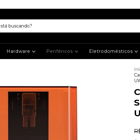
Hardware
Periféricos
Eletrodomésticos
Iní
Ca
UW
C
S
U
R$