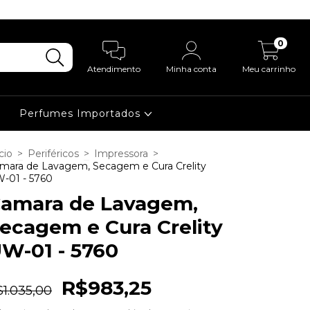
0
Atendimento
Minha conta
Meu carrinho
Perfumes Importados
cio
>
Periféricos
>
Impressora
>
mara de Lavagem, Secagem e Cura Crelity
-01 - 5760
amara de Lavagem,
ecagem e Cura Crelity
W-01 - 5760
R$983,25
1.035,00