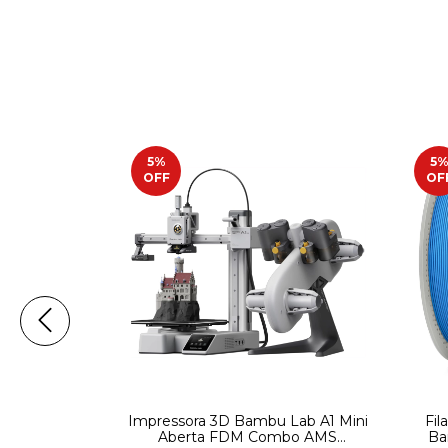
5
%
5
OFF
OF
bu Lab A1
Impressora 3D Bambu Lab A1 Mini
Fil
a FDM
Aberta FDM Combo AMS
Ba