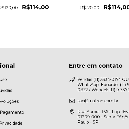
Ciano - 7292
Laranja - 7291
R$114,00
R$114,0
R$120,00
R$120,00
cional
Entre em contato
 Uso
Vendas (11) 3334-0174 OU
WhatsApp: Eduardo: (11) 
0832 / Wendel: (11) 9-33
uvidas
sac@matron.com.br
evoluções
Rua Aurora, 166 - Loja 166-
 Pagamento
01209-000 - Santa Efigên
Paulo - SP
 Privacidade