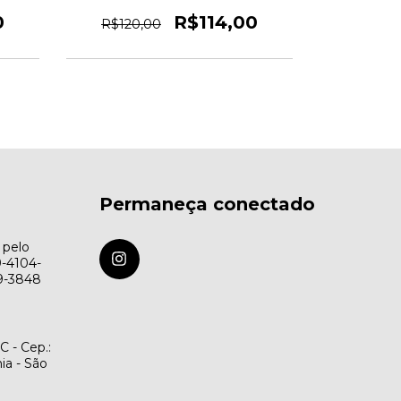
Cinza - 7288
0
R$114,00
R$120,00
R$27.000,
Permaneça conectado
 pelo
9-4104-
79-3848
C - Cep.:
ia - São