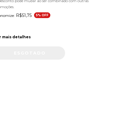
desconto pode mudar ao ser combinado com outras
omoções.
R$51,75
onomize:
5
% OFF
r mais detalhes