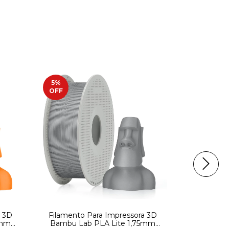
5
%
5
%
OFF
OFF
a 3D
Filamento Para Impressora 3D
Impressor
5mm
Bambu Lab PLA Lite 1,75mm
Fechada F