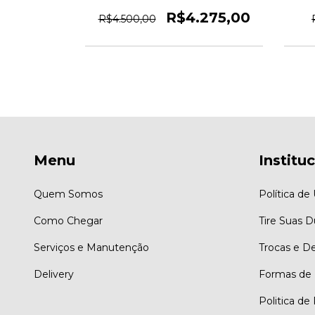
 6841
(180x180x180) - 6840
624,25
R$4.275,00
R$4.500,00
Menu
Institu
Quem Somos
Política de
Como Chegar
Tire Suas D
Serviços e Manutenção
Trocas e D
Delivery
Formas de
Politica de