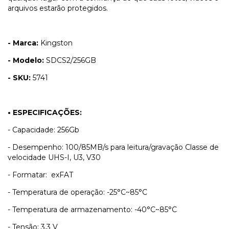
arquivos estarão protegidos.
- Marca:
Kingston
- Modelo:
SDCS2/256GB
- SKU:
5741
• ESPECIFICAÇÕES:
- Capacidade: 256Gb
- Desempenho: 100/85MB/s para leitura/gravação Classe de
velocidade UHS-I, U3, V30
- Formatar: exFAT
- Temperatura de operação: -25°C~85°C
- Temperatura de armazenamento: -40°C~85°C
- Tensão: 3,3 V