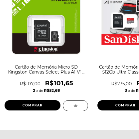
Cartão de Memória Micro SD
Cartão de Memóri
Kingston Canvas Select Plus A1 V10
512Gb Ultra Clas
64Gb - SDCS3/64GB - 7662
512G-GN6
R$101,65
R$107,00
R$735,00
2
x de
R$52,68
3
x de
R