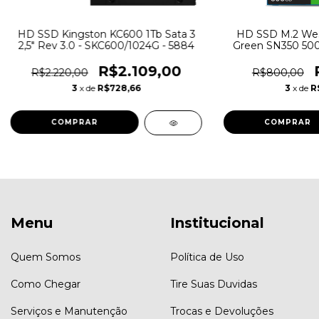
HD SSD Kingston KC600 1Tb Sata 3
HD SSD M.2 Wes
2,5" Rev 3.0 - SKC600/1024G - 5884
Green SN350 500
NVME 2400Mb/s 
60
R$2.109,00
R$2.220,00
R$800,00
3
x de
R$728,66
3
x de
R
Menu
Institucional
Quem Somos
Política de Uso
Como Chegar
Tire Suas Duvidas
Serviços e Manutenção
Trocas e Devoluções