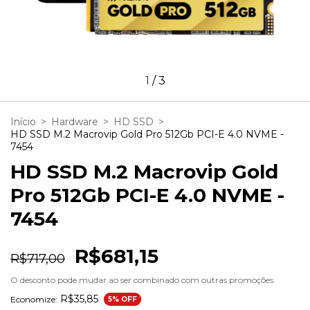
1
/
3
Início
>
Hardware
>
HD SSD
>
HD SSD M.2 Macrovip Gold Pro 512Gb PCI-E 4.0 NVME -
7454
HD SSD M.2 Macrovip Gold
Pro 512Gb PCI-E 4.0 NVME -
7454
R$681,15
R$717,00
O desconto pode mudar ao ser combinado com outras promoções.
R$35,85
Economize:
5
% OFF