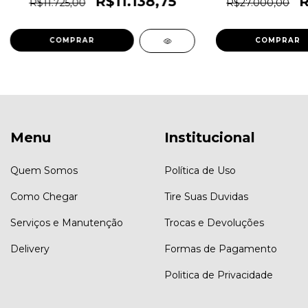
R$11.138,75
R
R$11.725,00
R$27.000,00
Menu
Institucional
Quem Somos
Política de Uso
Como Chegar
Tire Suas Duvidas
Serviços e Manutenção
Trocas e Devoluções
Delivery
Formas de Pagamento
Politica de Privacidade