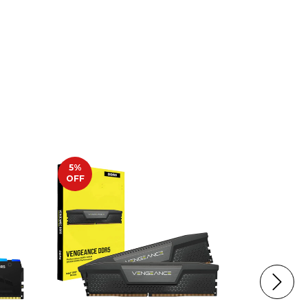
5
%
5
%
OFF
OFF