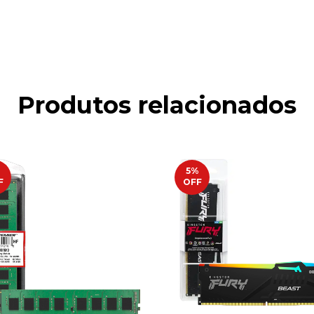
Produtos relacionados
%
5
%
F
OFF