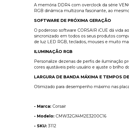
A memória DDR4 com overclock da série VE
RGB dinâmica multizona fascinante, ao mes
SOFTWARE DE PRÓXIMA GERAÇÃO
O poderoso software CORSAIR iCUE dá vida ao
sincronizado em todos os seus produtos compat
de luz LED RGB, teclados, mouses e muito mai
ILUMINAÇÃO RGB
Personalize dezenas de perfis de iluminação 
cores ajustáveis pelo usuário e ajuste o brilh
LARGURA DE BANDA MÁXIMA E TEMPOS D
Otimizado para desempenho máximo nas placa
- Marca:
Corsair
- Modelo:
CMW32GX4M2E3200C16
- SKU:
3112