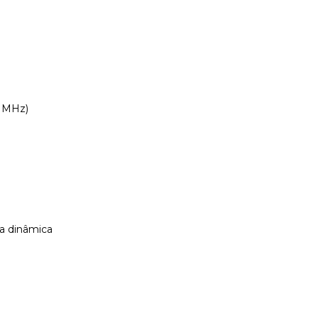
0 MHz)
na dinâmica