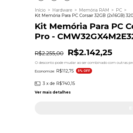
Início
>
Hardware
>
Memória RAM
>
PC
>
Kit Memória Para PC Corsair 32GB (2x16GB)
Kit Memória Para PC 
Pro - CMW32GX4M2E320
R$2.142,25
R$2.255,00
O desconto pode mudar ao ser combinado com outras p
R$112,75
Economize:
5
% OFF
3
x de
R$740,15
Ver mais detalhes