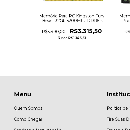
ston Server
Memória Para PC Kingston Fury
Memó
 3200Mhz
Beast 32Gb 5200Mhz DDR5 -
Pre
6HD - 6672
KF552C40BB-32 - 6774
.311,00
R$3.315,50
R$3.490,00
R$
95
3
x de
R$1.145,51
Menu
Institu
Quem Somos
Política de
Como Chegar
Tire Suas D