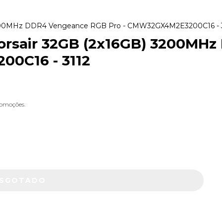
 3200MHz DDR4 Vengeance RGB Pro - CMW32GX4M2E3200C16 - 
Corsair 32GB (2x16GB) 3200M
0C16 - 3112
romoções.