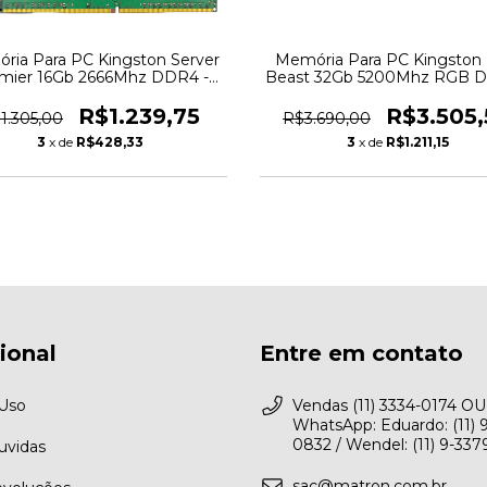
ria Para PC Kingston Server
Memória Para PC Kingston 
mier 16Gb 2666Mhz DDR4 -
Beast 32Gb 5200Mhz RGB D
KSM26ED8/16HD - 6671
KF552C40BBA-32 - 677
R$1.239,75
R$3.505,
1.305,00
R$3.690,00
3
x de
R$428,33
3
x de
R$1.211,15
cional
Entre em contato
 Uso
Vendas (11) 3334-0174 OU
WhatsApp: Eduardo: (11) 
0832 / Wendel: (11) 9-33
uvidas
sac@matron.com.br