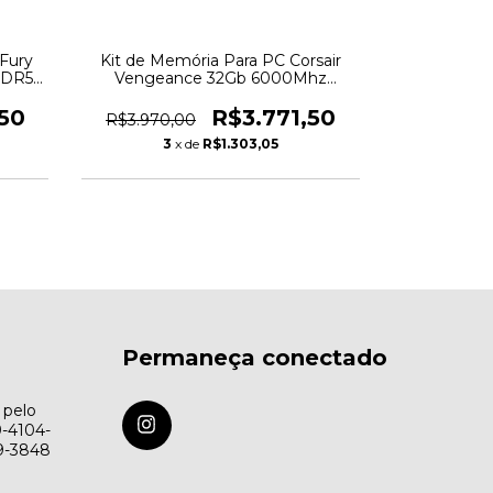
Fury
Kit de Memória Para PC Corsair
Memória P
DR5 -
Vengeance 32Gb 6000Mhz
Beast 16
5
(2x16Gb) DDR5 -
KF552
CMK32GX5M2E6000C36 - 5823
50
R$3.771,50
R$3.970,00
R$1.850,
3
x de
R$1.303,05
3
Permaneça conectado
 pelo
9-4104-
79-3848