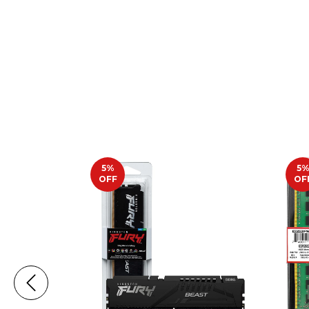
5
%
5
OFF
OF