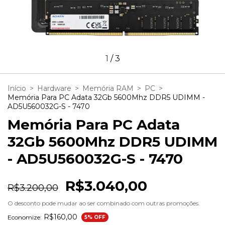
1
/
3
Início
>
Hardware
>
Memória RAM
>
PC
>
Memória Para PC Adata 32Gb 5600Mhz DDR5 UDIMM -
AD5U560032G-S - 7470
Memória Para PC Adata
32Gb 5600Mhz DDR5 UDIMM
- AD5U560032G-S - 7470
R$3.040,00
R$3.200,00
O desconto pode mudar ao ser combinado com outras promoções.
R$160,00
Economize:
5
% OFF