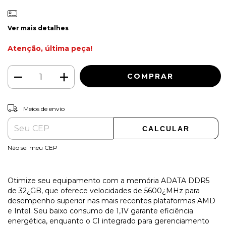
Ver mais detalhes
Atenção, última peça!
ALTERAR CEP
Entregas para o CEP:
Meios de envio
CALCULAR
Não sei meu CEP
Otimize seu equipamento com a memória ADATA DDR5
de 32¿GB, que oferece velocidades de 5600¿MHz para
desempenho superior nas mais recentes plataformas AMD
e Intel. Seu baixo consumo de 1,1V garante eficiência
energética, enquanto o CI integrado para gerenciamento