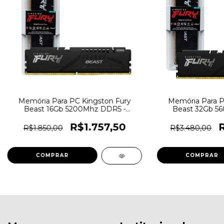
Memória Para PC Kingston Fury
Memória Para P
Beast 16Gb 5200Mhz DDR5 -
Beast 32Gb 5
KF552C40BB-16 - 5383
KF556C40BB
R$1.757,50
R$1.850,00
R$3.480,00