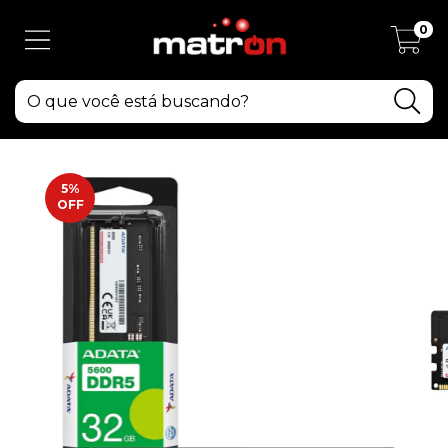
0
5
%
OFF