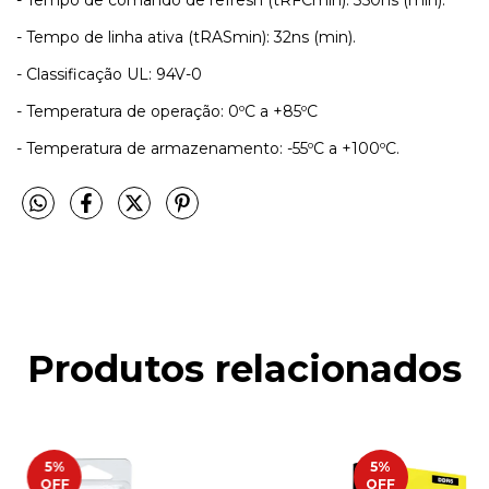
- Tempo de comando de refresh (tRFCmin): 350ns (min).
- Tempo de linha ativa (tRASmin): 32ns (min).
- Classificação UL: 94V-0
- Temperatura de operação: 0ºC a +85ºC
- Temperatura de armazenamento: -55ºC a +100ºC.
Produtos relacionados
5
%
5
%
OFF
OFF