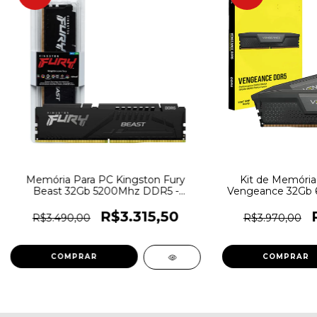
Memória Para PC Kingston Fury
Kit de Memória 
Beast 32Gb 5200Mhz DDR5 -
Vengeance 32Gb 
KF552C40BB-32 - 6774
DDR5 - CMK32G
58
R$3.315,50
R$3.490,00
R$3.970,00