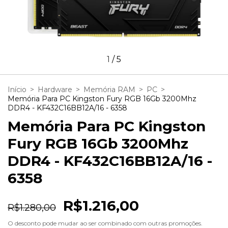
1
/
5
Início
>
Hardware
>
Memória RAM
>
PC
>
Memória Para PC Kingston Fury RGB 16Gb 3200Mhz
DDR4 - KF432C16BB12A/16 - 6358
Memória Para PC Kingston
Fury RGB 16Gb 3200Mhz
DDR4 - KF432C16BB12A/16 -
6358
R$1.216,00
R$1.280,00
O desconto pode mudar ao ser combinado com outras promoções.