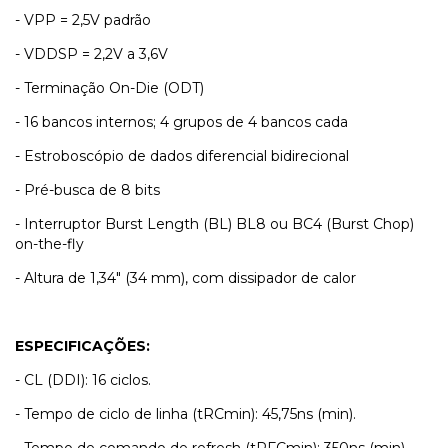
- VPP = 2,5V padrão
- VDDSP = 2,2V a 3,6V
- Terminação On-Die (ODT)
- 16 bancos internos; 4 grupos de 4 bancos cada
- Estroboscópio de dados diferencial bidirecional
- Pré-busca de 8 bits
- Interruptor Burst Length (BL) BL8 ou BC4 (Burst Chop)
on-the-fly
- Altura de 1,34" (34 mm), com dissipador de calor
ESPECIFICAÇÕES:
- CL (DDI): 16 ciclos.
- Tempo de ciclo de linha (tRCmin): 45,75ns (min).