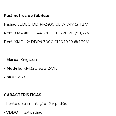
Parâmetros de fábrica:
Padrão JEDEC: DDR4-2400 CL17-17-17 @ 1,2 V
Perfil XMP #1: DDR4-3200 CL16-20-20 @ 1,35 V
Perfil XMP #2: DDR4-3000 CL16-19-19 @ 1,35 V
- Marca:
Kingston
- Modelo:
KF432C16BB12A/16
- SKU:
6358
CARACTERÍSTICAS:
- Fonte de alimentação 1.2V padrão
- VDDQ = 1,2V padrão