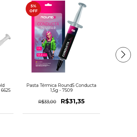
5
%
ESGOTAD
OFF
ld
Pasta Térmica Round5 Conducta
Pasta Térm
 6625
1,5g - 7509
High Perfo
R$31,35
R$33,00
R$64,