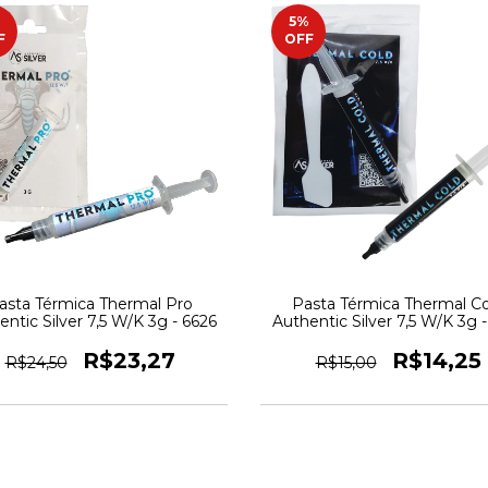
%
5
%
F
OFF
asta Térmica Thermal Pro
Pasta Térmica Thermal Co
entic Silver 7,5 W/K 3g - 6626
Authentic Silver 7,5 W/K 3g -
R$23,27
R$14,25
R$24,50
R$15,00