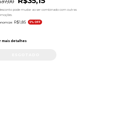
R$35,15
$37,00
desconto pode mudar ao ser combinado com outras
omoções.
R$1,85
onomize:
5
% OFF
r mais detalhes