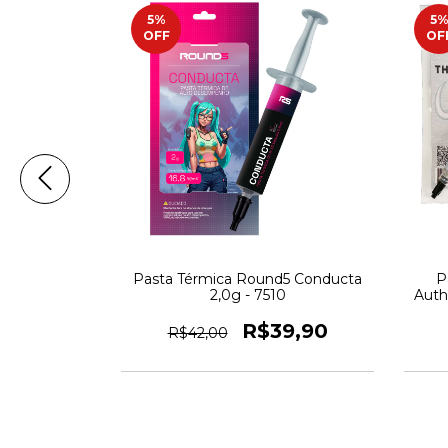
5
%
5
OFF
OF
a 6g Thermal
Pasta Térmica Round5 Conducta
P
er - 6307
2,0g - 7510
Auth
2,80
R$39,90
R$42,00