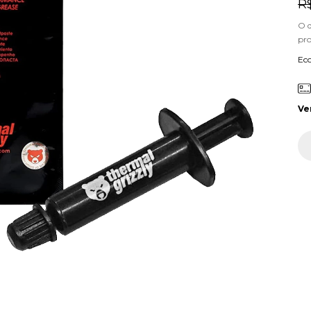
R
O 
pr
Ec
Ve