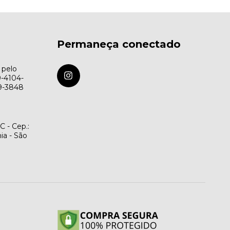
Permaneça conectado
 pelo
9-4104-
79-3848
C - Cep.:
ia - São