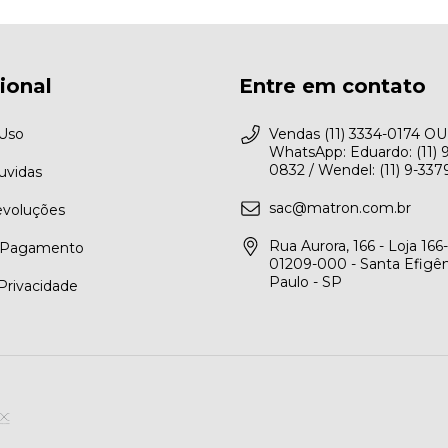
cional
Entre em contato
 Uso
Vendas (11) 3334-0174 OU
WhatsApp: Eduardo: (11) 
0832 / Wendel: (11) 9-33
uvidas
sac@matron.com.br
evoluções
Rua Aurora, 166 - Loja 166-
 Pagamento
01209-000 - Santa Efigên
Paulo - SP
 Privacidade