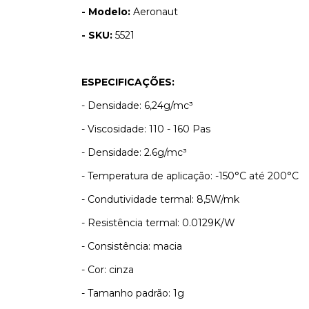
- Modelo:
Aeronaut
- SKU:
5521
ESPECIFICAÇÕES:
- Densidade: 6,24g/mc³
- Viscosidade: 110 - 160 Pas
- Densidade: 2.6g/mc³
- Temperatura de aplicação: -150°C até 200°C
- Condutividade termal: 8,5W/mk
- Resistência termal: 0.0129K/W
- Consistência: macia
- Cor: cinza
- Tamanho padrão: 1g