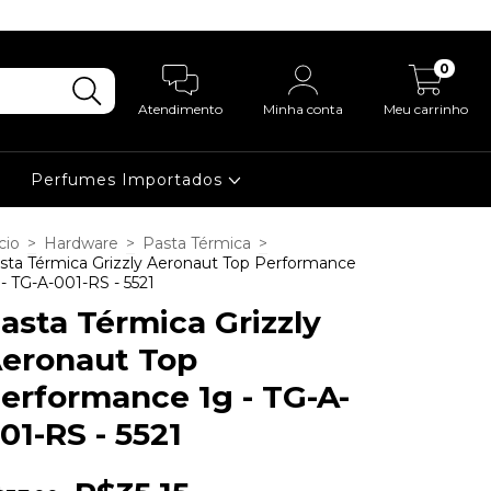
0
Atendimento
Minha conta
Meu carrinho
Perfumes Importados
cio
>
Hardware
>
Pasta Térmica
>
sta Térmica Grizzly Aeronaut Top Performance
 - TG-A-001-RS - 5521
asta Térmica Grizzly
eronaut Top
erformance 1g - TG-A-
01-RS - 5521