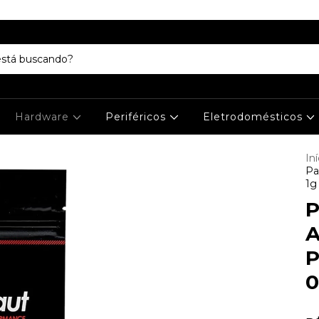
Hardware
Periféricos
Eletrodomésticos
Iní
Pa
1g
P
A
P
0