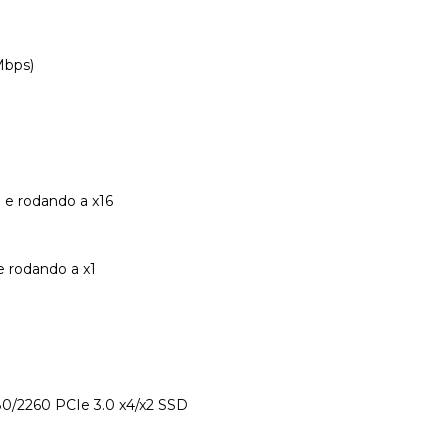
Mbps)
0 e rodando a x16
e rodando a x1
280/2260 PCIe 3.0 x4/x2 SSD