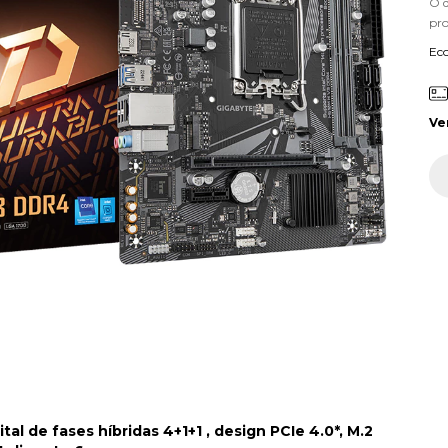
O 
pr
Ec
Ve
l de fases híbridas 4+1+1 , design PCIe 4.0*, M.2