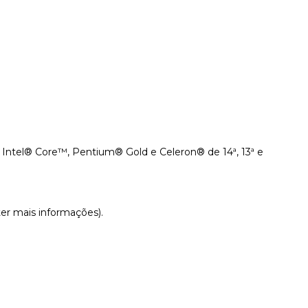
Intel® Core™, Pentium® Gold e Celeron® de 14ª, 13ª e
ter mais informações).