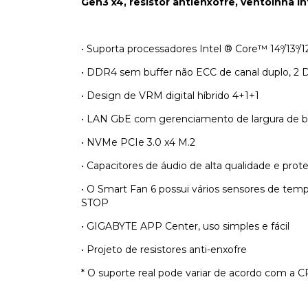
Gen3 x4, resistor antienxofre, ventoinha in
• Suporta processadores Intel ® Core™ 14º/13º/1
• DDR4 sem buffer não ECC de canal duplo, 2
• Design de VRM digital híbrido 4+1+1
• LAN GbE com gerenciamento de largura de 
• NVMe PCIe 3.0 x4 M.2
• Capacitores de áudio de alta qualidade e prot
• O Smart Fan 6 possui vários sensores de tem
STOP
• GIGABYTE APP Center, uso simples e fácil
• Projeto de resistores anti-enxofre
* O suporte real pode variar de acordo com a C