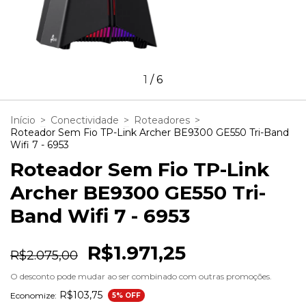
1
/
6
Início
>
Conectividade
>
Roteadores
>
Roteador Sem Fio TP-Link Archer BE9300 GE550 Tri-Band
Wifi 7 - 6953
Roteador Sem Fio TP-Link
Archer BE9300 GE550 Tri-
Band Wifi 7 - 6953
R$1.971,25
R$2.075,00
O desconto pode mudar ao ser combinado com outras promoções.
R$103,75
Economize:
5
% OFF