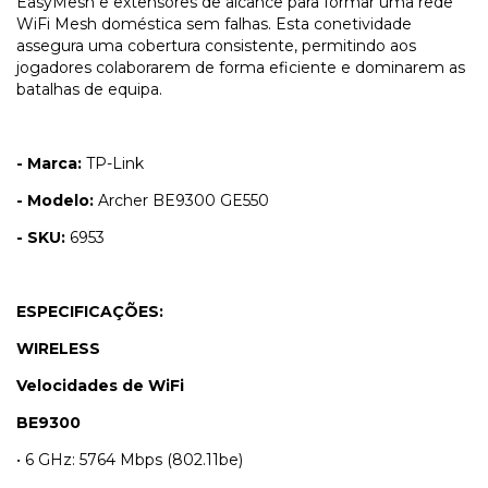
EasyMesh e extensores de alcance para formar uma rede
WiFi Mesh doméstica sem falhas. Esta conetividade
assegura uma cobertura consistente, permitindo aos
jogadores colaborarem de forma eficiente e dominarem as
batalhas de equipa.
- Marca:
TP-Link
- Modelo:
Archer BE9300 GE550
- SKU:
6953
ESPECIFICAÇÕES:
WIRELESS
Velocidades de WiFi
BE9300
• 6 GHz: 5764 Mbps (802.11be)