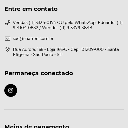
Entre em contato
Vendas (11) 3334-0174 OU pelo WhatsApp: Eduardo: (11)
9-4104-0832 / Wendel: (11) 9-3379-3848
sac@matron.com.br
Rua Aurora, 166 - Loja 166-C - Cep.: 01209-000 - Santa
Efigênia - São Paulo - SP
Permaneça conectado
Meios de pagamento