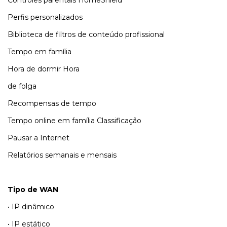
Controles parentais HomeShield
Perfis personalizados
Biblioteca de filtros de conteúdo profissional
Tempo em família
Hora de dormir Hora
de folga
Recompensas de tempo
Tempo online em família Classificação
Pausar a Internet
Relatórios semanais e mensais
Tipo de WAN
• IP dinâmico
• IP estático