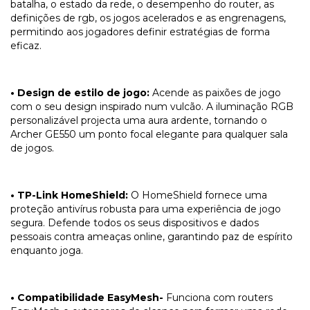
batalha, o estado da rede, o desempenho do router, as
definições de rgb, os jogos acelerados e as engrenagens,
permitindo aos jogadores definir estratégias de forma
eficaz.
• Design de estilo de jogo:
Acende as paixões de jogo
com o seu design inspirado num vulcão. A iluminação RGB
personalizável projecta uma aura ardente, tornando o
Archer GE550 um ponto focal elegante para qualquer sala
de jogos.
• TP-Link HomeShield:
O HomeShield fornece uma
proteção antivírus robusta para uma experiência de jogo
segura. Defende todos os seus dispositivos e dados
pessoais contra ameaças online, garantindo paz de espírito
enquanto joga.
• Compatibilidade EasyMesh-
Funciona com routers