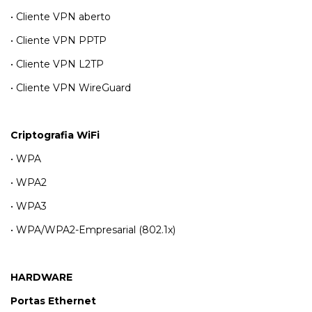
• Cliente VPN aberto
• Cliente VPN PPTP
• Cliente VPN L2TP
• Cliente VPN WireGuard
Criptografia WiFi
• WPA
• WPA2
• WPA3
• WPA/WPA2-Empresarial (802.1x)
HARDWARE
Portas Ethernet