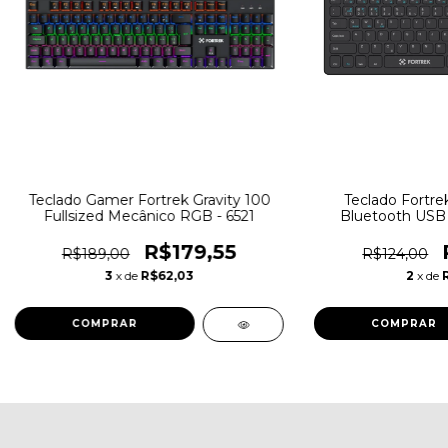
Teclado Gamer Fortrek Gravity 100
Teclado Fortrek
Fullsized Mecânico RGB - 6521
Bluetooth USB 
R$179,55
R$189,00
R$124,00
3
x de
R$62,03
2
x de