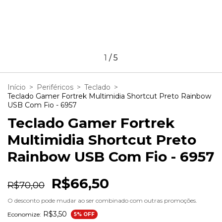
1
/
5
Início
>
Periféricos
>
Teclado
>
Teclado Gamer Fortrek Multimidia Shortcut Preto Rainbow
USB Com Fio - 6957
Teclado Gamer Fortrek
Multimidia Shortcut Preto
Rainbow USB Com Fio - 6957
R$66,50
R$70,00
O desconto pode mudar ao ser combinado com outras promoções.
R$3,50
Economize:
5
% OFF