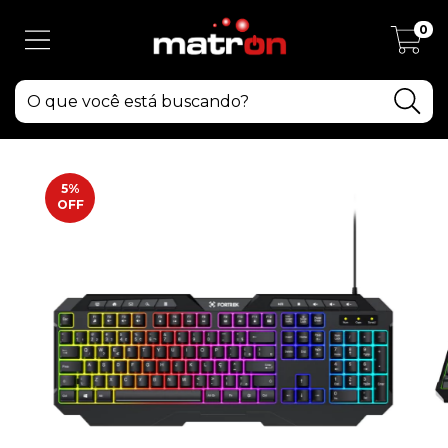
0
5
%
OFF