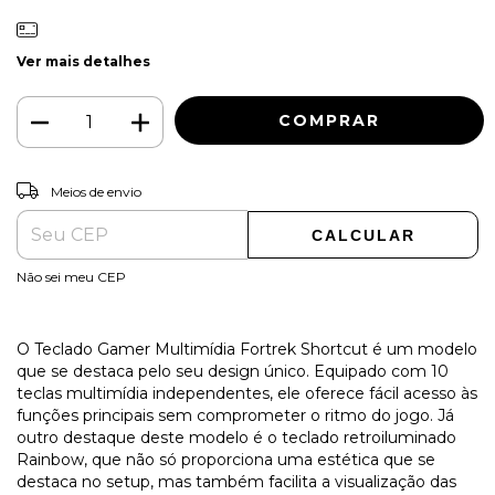
Ver mais detalhes
ALTERAR CEP
Entregas para o CEP:
Meios de envio
CALCULAR
Não sei meu CEP
O Teclado Gamer Multimídia Fortrek Shortcut é um modelo
que se destaca pelo seu design único. Equipado com 10
teclas multimídia independentes, ele oferece fácil acesso às
funções principais sem comprometer o ritmo do jogo. Já
outro destaque deste modelo é o teclado retroiluminado
Rainbow, que não só proporciona uma estética que se
destaca no setup, mas também facilita a visualização das