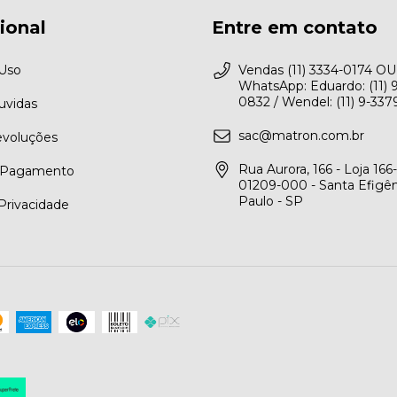
cional
Entre em contato
 Uso
Vendas (11) 3334-0174 OU
WhatsApp: Eduardo: (11) 
0832 / Wendel: (11) 9-33
uvidas
sac@matron.com.br
evoluções
Rua Aurora, 166 - Loja 166-
 Pagamento
01209-000 - Santa Efigên
Paulo - SP
 Privacidade