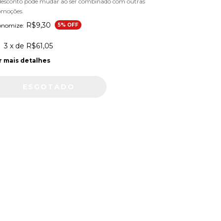
desconto pode mudar ao ser combinado com outras
omoções.
R$9,30
onomize:
5
% OFF
3
x de
R$61,05
r mais detalhes