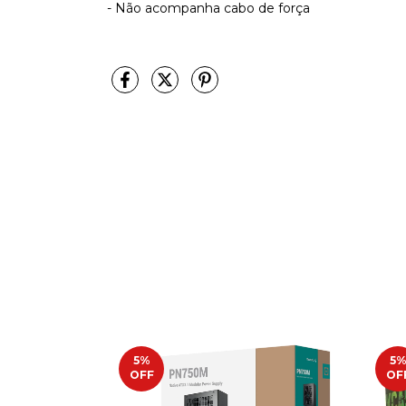
- Não acompanha cabo de força
5
%
5
OFF
OF