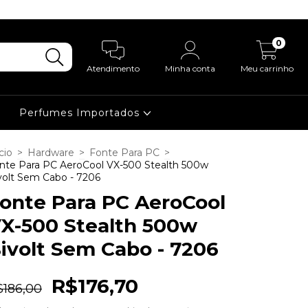
0
Atendimento
Minha conta
Meu carrinho
Perfumes Importados
cio
>
Hardware
>
Fonte Para PC
>
nte Para PC AeroCool VX-500 Stealth 500w
volt Sem Cabo - 7206
onte Para PC AeroCool
X-500 Stealth 500w
ivolt Sem Cabo - 7206
R$176,70
$186,00