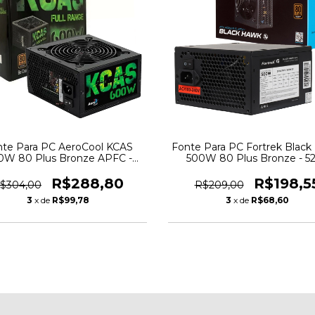
nte Para PC AeroCool KCAS
Fonte Para PC Fortrek Blac
0W 80 Plus Bronze APFC -
500W 80 Plus Bronze - 5
2958
R$288,80
R$198,5
$304,00
R$209,00
3
x de
R$99,78
3
x de
R$68,60