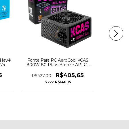
k Hawk
Fonte Para PC AeroCool KCAS
Fonte para 
274
800W 80 PLus Bronze APFC -
ATX 650W 
5746
5
R$405,65
R$427,00
R$262,
3
x de
R$140,15
3