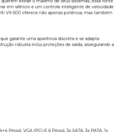
e querem extrair o máximo de seus sistemas, essa fonte
ar em silêncio e um controle inteligente de velocidade
tealth VX-500 oferece não apenas potência, mas também
que garante uma aparência discreta e se adapta
strução robusta inclui proteções de saída, assegurando a
 4+4 Pinos), VGA (PCI-E 6 Pinos), 3x SATA, 3x PATA, 1x