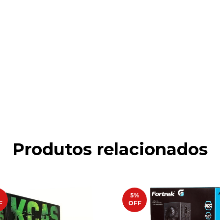
Produtos relacionados
%
5
%
F
OFF