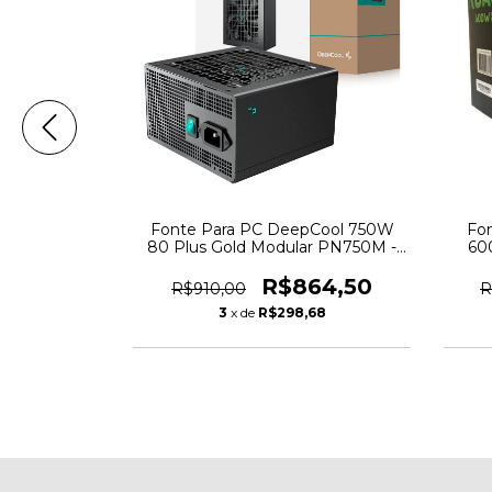
k Black Hawk
Fonte Para PC DeepCool 750W
Fo
PFC Ativo -
80 Plus Gold Modular PN750M -
60
R-PN750M-FC0B-WO - 6998
95,70
R$864,50
R$910,00
R
1
3
x de
R$298,68