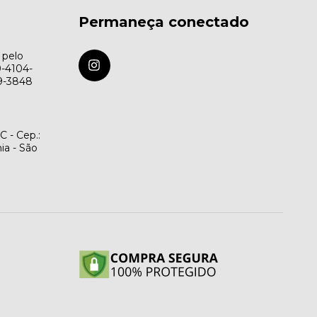
Permaneça conectado
 pelo
9-4104-
79-3848
C - Cep.:
ia - São