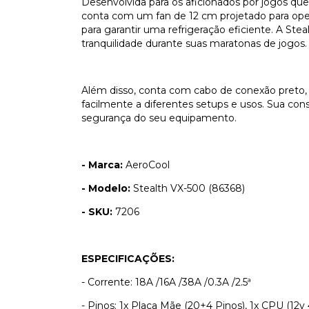
Desenvolvida para os aficionados por jogos qu
conta com um fan de 12 cm projetado para oper
para garantir uma refrigeração eficiente. A S
tranquilidade durante suas maratonas de jogos.
Além disso, conta com cabo de conexão preto, 
facilmente a diferentes setups e usos. Sua con
segurança do seu equipamento.
- Marca:
AeroCool
- Modelo:
Stealth VX-500 (86368)
- SKU:
7206
ESPECIFICAÇÕES:
- Corrente: 18A /16A /38A /0.3A /2.5ª
- Pinos: 1x Placa Mãe (20+4 Pinos), 1x CPU (12v