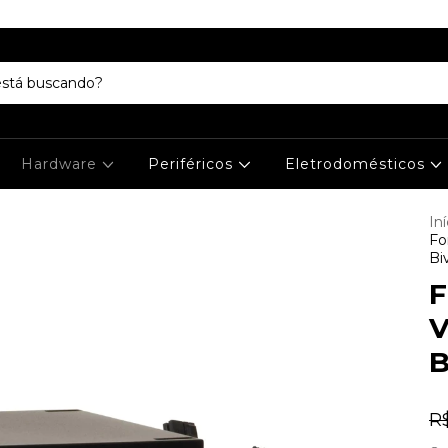
Hardware
Periféricos
Eletrodomésticos
Iní
Fo
Bi
F
V
B
R