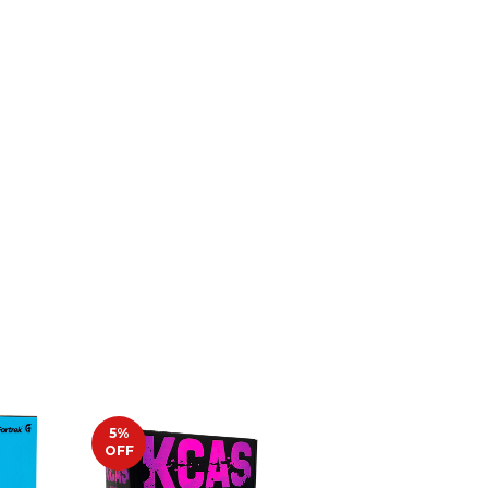
5
%
5
%
OFF
OFF